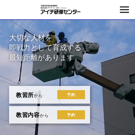
大切な人材を
即戦力として育成する
最短距離があります。
教習所
予約
から
教習内容
予約
から